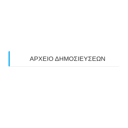
ΠΕΔΙΟΥ (FIELD) ΣΤΟΝ ΚΟΡΥΔΑΛΛΟ –
ΑΠΟΤΕΛΕΣΜΑΤΑ (19/10/2025)
24/10/2025
O ΤΡΙΤΟΣ ΠΑΝΕΛΛΑΔΙΚΟΣ ΑΓΩΝΑΣ
ΤΟΞΟΒΟΛΙΑΣ ΠΕΔΙΟΥ (FIELD ARCHERY)
ΠΛΗΣΙΑΖΕΙ…
22/09/2025
ΑΡΧΕΙΟ ΔΗΜΟΣΙΕΥΣΕΩΝ
July 2026
(1)
June 2026
(1)
May 2026
(1)
April 2026
(1)
March 2026
(1)
February 2026
(1)