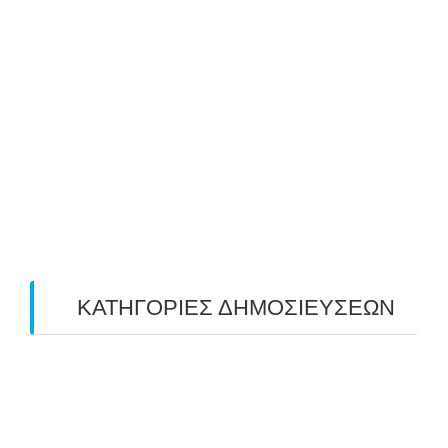
July 2019
(4)
June 2019
(2)
May 2019
(4)
April 2019
(4)
March 2019
(4)
February 2019
(1)
ΚΑΤΗΓΟΡΙΕΣ ΔΗΜΟΣΙΕΥΣΕΩΝ
Uncategorized
(2)
ΑΝΑΚΟΙΝΩΣΕΙΣ "ΑΒΑΡΙΣ"
(104)
ΑΠΟΤΕΛΕΣΜΑΤΑ ΑΓΩΝΩΝ ΤΟΞΟΒΟΛΙΑΣ
(98)