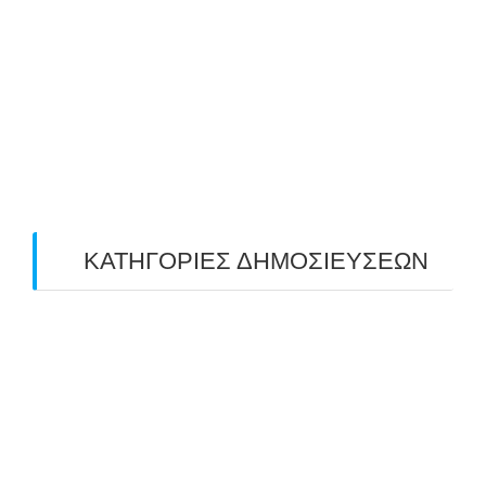
May 2019
(4)
April 2019
(4)
March 2019
(4)
February 2019
(1)
ΚΑΤΗΓΟΡΙΕΣ ΔΗΜΟΣΙΕΥΣΕΩΝ
Uncategorized
(2)
ΑΝΑΚΟΙΝΩΣΕΙΣ "ΑΒΑΡΙΣ"
(104)
ΑΠΟΤΕΛΕΣΜΑΤΑ ΑΓΩΝΩΝ ΤΟΞΟΒΟΛΙΑΣ
(98)
ΕΙΔΗΣΕΙΣ ΤΟΞΟΒΟΛΙΑΣ
(80)
ΠΡΟΣΕΧΕΙΣ ΔΙΟΡΓΑΝΩΣΕΙΣ
(10)