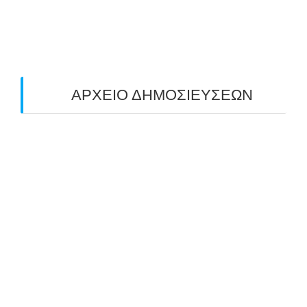
ΤΟΞΟΒΟΛΙΑΣ ΠΕΔΙΟΥ (FIELD ARCHERY)
ΠΛΗΣΙΑΖΕΙ…
22/09/2025
ΑΡΧΕΙΟ ΔΗΜΟΣΙΕΥΣΕΩΝ
July 2026
(1)
June 2026
(1)
May 2026
(1)
April 2026
(1)
March 2026
(1)
February 2026
(1)
November 2025
(1)