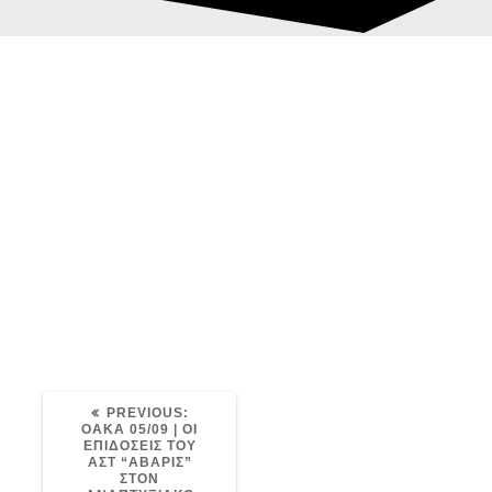
5.9.20_A-
Post
VARDIA_Αποτελεσ
navigation
ματα
avaris
05/09/2020
0
5.9.20_A-VARDIA_Αποτελεσματα
PREVIOUS
PREVIOUS:
POST:
ΟΑΚΑ 05/09 | ΟΙ
ΕΠΙΔΟΣΕΙΣ ΤΟΥ
ΑΣΤ “ΑΒΑΡΙΣ”
ΣΤΟΝ