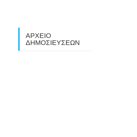
ΠΕΔΙΟΥ (FIELD ARCHERY)
ΠΛΗΣΙΑΖΕΙ…
22/09/2025
ΑΡΧΕΙΟ
ΔΗΜΟΣΙΕΥΣΕΩΝ
July 2026
(1)
June 2026
(1)
May 2026
(1)
April 2026
(1)
March 2026
(1)
February 2026
(1)
November 2025
(1)