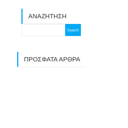
ΑΝΑΖΗΤΗΣΗ
Search
for:
ΠΡΟΣΦΑΤΑ ΑΡΘΡΑ
ΑΣΤ ΑΒΑΡΙΣ |
ΑΠΟΛΟΓΙΣΜΟΣ
ΠΡΩΤΑΘΛΗΜΑΤΩΝ
ΑΝΟΙΧΤΟΥ ΧΩΡΟΥ &
ΚΥΠΕΛΛΟΥ 2026
11/07/2026
ΠΑΝΕΛΛΑΔΙΚΟΣ ΑΓΩΝΑΣ
ΤΟΞΟΒΟΛΙΑΣ ΣΤΗ