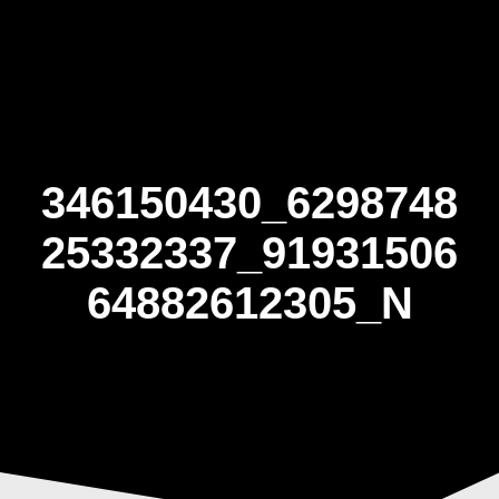
Skip
to
content
346150430_6298748
25332337_91931506
64882612305_N