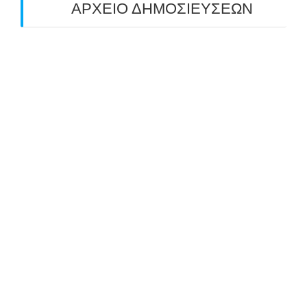
ΑΡΧΕΙΟ ΔΗΜΟΣΙΕΥΣΕΩΝ
July 2026
(1)
June 2026
(1)
May 2026
(1)
April 2026
(1)
March 2026
(1)
February 2026
(1)
November 2025
(1)
October 2025
(2)
September 2025
(1)
July 2025
(1)