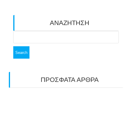
ΑΝΑΖΗΤΗΣΗ
Search
for:
ΠΡΟΣΦΑΤΑ ΑΡΘΡΑ
ΑΣΤ ΑΒΑΡΙΣ | ΑΠΟΛΟΓΙΣΜΟΣ
ΠΡΩΤΑΘΛΗΜΑΤΩΝ ΑΝΟΙΧΤΟΥ ΧΩΡΟΥ &
ΚΥΠΕΛΛΟΥ 2026
11/07/2026
ΠΑΝΕΛΛΑΔΙΚΟΣ ΑΓΩΝΑΣ ΤΟΞΟΒΟΛΙΑΣ ΣΤΗ
ΝΙΚΑΙΑ 6-7 ΙΟΥΝΙΟΥ 2026: ΤΟ ΕΤΗΣΙΟ