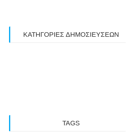
February 2019
(1)
ΚΑΤΗΓΟΡΙΕΣ ΔΗΜΟΣΙΕΥΣΕΩΝ
Uncategorized
(2)
ΑΝΑΚΟΙΝΩΣΕΙΣ "ΑΒΑΡΙΣ"
(104)
ΑΠΟΤΕΛΕΣΜΑΤΑ ΑΓΩΝΩΝ ΤΟΞΟΒΟΛΙΑΣ
(98)
ΕΙΔΗΣΕΙΣ ΤΟΞΟΒΟΛΙΑΣ
(80)
ΠΡΟΣΕΧΕΙΣ ΔΙΟΡΓΑΝΩΣΕΙΣ
(10)
TAGS
3D ARCHERY