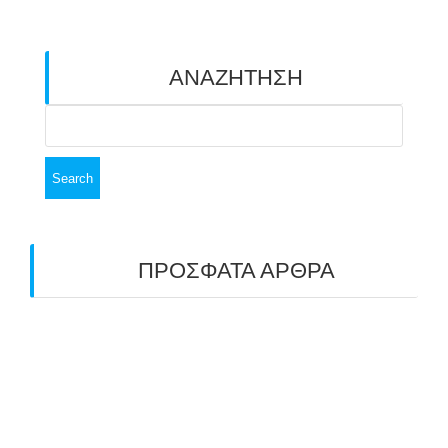
ΑΝΑΖΗΤΗΣΗ
Search
for:
ΠΡΟΣΦΑΤΑ ΑΡΘΡΑ
ΑΣΤ ΑΒΑΡΙΣ | ΑΠΟΛΟΓΙΣΜΟΣ
ΠΡΩΤΑΘΛΗΜΑΤΩΝ ΑΝΟΙΧΤΟΥ ΧΩΡΟΥ &
ΚΥΠΕΛΛΟΥ 2026
11/07/2026
ΠΑΝΕΛΛΑΔΙΚΟΣ ΑΓΩΝΑΣ ΤΟΞΟΒΟΛΙΑΣ ΣΤΗ
ΝΙΚΑΙΑ 6-7 ΙΟΥΝΙΟΥ 2026: ΤΟ ΕΤΗΣΙΟ