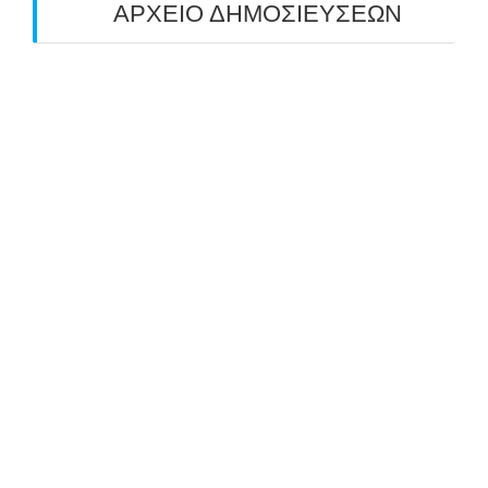
ΑΡΧΕΙΟ ΔΗΜΟΣΙΕΥΣΕΩΝ
July 2026
(1)
June 2026
(1)
May 2026
(1)
April 2026
(1)
March 2026
(1)
February 2026
(1)
November 2025
(1)
October 2025
(2)
September 2025
(1)
July 2025
(1)