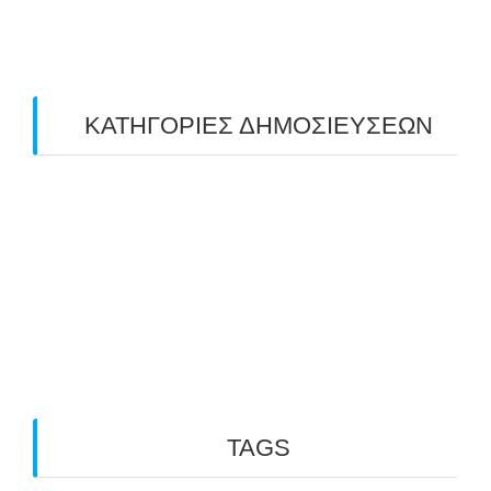
February 2019
(1)
ΚΑΤΗΓΟΡΙΕΣ ΔΗΜΟΣΙΕΥΣΕΩΝ
Uncategorized
(2)
ΑΝΑΚΟΙΝΩΣΕΙΣ "ΑΒΑΡΙΣ"
(104)
ΑΠΟΤΕΛΕΣΜΑΤΑ ΑΓΩΝΩΝ ΤΟΞΟΒΟΛΙΑΣ
(98)
ΕΙΔΗΣΕΙΣ ΤΟΞΟΒΟΛΙΑΣ
(80)
ΠΡΟΣΕΧΕΙΣ ΔΙΟΡΓΑΝΩΣΕΙΣ
(10)
TAGS
3D ARCHERY