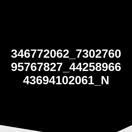
Skip
to
content
346772062_7302760
95767827_44258966
43694102061_N