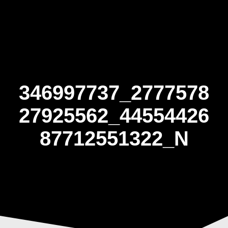
Skip
to
content
346997737_2777578
27925562_44554426
87712551322_N