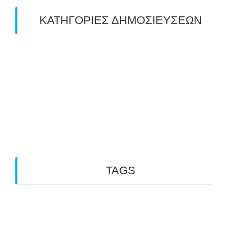
ΚΑΤΗΓΟΡΙΕΣ ΔΗΜΟΣΙΕΥΣΕΩΝ
Uncategorized
(2)
ΑΝΑΚΟΙΝΩΣΕΙΣ "ΑΒΑΡΙΣ"
(104)
ΑΠΟΤΕΛΕΣΜΑΤΑ ΑΓΩΝΩΝ ΤΟΞΟΒΟΛΙΑΣ
(98)
ΕΙΔΗΣΕΙΣ ΤΟΞΟΒΟΛΙΑΣ
(80)
ΠΡΟΣΕΧΕΙΣ ΔΙΟΡΓΑΝΩΣΕΙΣ
(10)
TAGS
3D ARCHERY
ARKTOS
GO PHYSIO LABORATORY
OUTDOOR
INDOOR ARCHERY
ΑΒΑΡΙΣ
ARCHERY