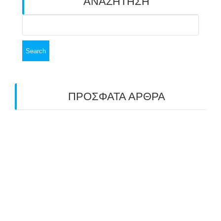
ΑΝΑΖΗΤΗΣΗ
Search
for:
ΠΡΟΣΦΑΤΑ ΑΡΘΡΑ
ΑΣΤ ΑΒΑΡΙΣ | ΑΠΟΛΟΓΙΣΜΟΣ
ΠΡΩΤΑΘΛΗΜΑΤΩΝ ΑΝΟΙΧΤΟΥ ΧΩΡΟΥ &
ΚΥΠΕΛΛΟΥ 2026
11/07/2026
ΠΑΝΕΛΛΑΔΙΚΟΣ ΑΓΩΝΑΣ ΤΟΞΟΒΟΛΙΑΣ ΣΤΗ
ΝΙΚΑΙΑ 6-7 ΙΟΥΝΙΟΥ 2026: ΤΟ ΕΤΗΣΙΟ
ΡΑΝΤΕΒΟΥ ΠΟΥ ΕΓΙΝΕ ΘΕΣΜΟΣ
22/06/2026
ΠΑΝΑΕΛΛΑΔΙΚΟΣ ΑΓΩΝΑΣ ΤΟΞΟΒΟΛΙΑΣ ΣΤΟ
ΓΗΠΕΔΟ ΤΗΣ ΠΡΟΟΔΕΥΤΙΚΗΣ 6 & 7 ΙΟΥΝΙΟΥ