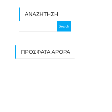
ΑΝΑΖΗΤΗΣΗ
Search
for:
ΠΡΟΣΦΑΤΑ ΑΡΘΡΑ
ΑΣΤ ΑΒΑΡΙΣ |
ΑΠΟΛΟΓΙΣΜΟΣ
ΠΡΩΤΑΘΛΗΜΑΤΩΝ
ΑΝΟΙΧΤΟΥ ΧΩΡΟΥ &
ΚΥΠΕΛΛΟΥ 2026
11/07/2026
ΠΑΝΕΛΛΑΔΙΚΟΣ ΑΓΩΝΑΣ
ΤΟΞΟΒΟΛΙΑΣ ΣΤΗ