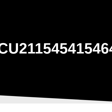
ΑΡΧΙΚΗ
Η ΤΟΞΟΒΟΛΙΑ
ΑΣΤ Α
CU21154541546