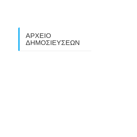
ΠΕΔΙΟΥ (FIELD ARCHERY)
ΠΛΗΣΙΑΖΕΙ…
22/09/2025
ΑΡΧΕΙΟ
ΔΗΜΟΣΙΕΥΣΕΩΝ
July 2026
(1)
June 2026
(1)
May 2026
(1)
April 2026
(1)
March 2026
(1)
February 2026
(1)
November 2025
(1)