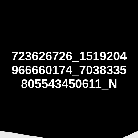
Skip
to
content
723626726_1519204
966660174_7038335
805543450611_N