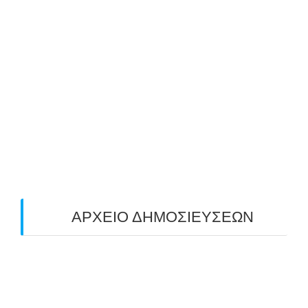
25/10/2025
ΜΕ ΜΕΓΑΛΗ ΣΥΜΜΕΤΟΧΗ & ΑΠΟΛΥΤΗ
ΕΠΙΤΥΧΙΑ ΟΛΟΚΛΗΡΩΘΗΚΕ Ο 3-ΟΣ
ΠΑΝΕΛΛΑΔΙΚΟΣ ΑΓΩΝΑΣ ΤΟΞΟΒΟΛΙΑΣ
ΠΕΔΙΟΥ (FIELD) ΣΤΟΝ ΚΟΡΥΔΑΛΛΟ –
ΑΠΟΤΕΛΕΣΜΑΤΑ (19/10/2025)
24/10/2025
O ΤΡΙΤΟΣ ΠΑΝΕΛΛΑΔΙΚΟΣ ΑΓΩΝΑΣ
ΤΟΞΟΒΟΛΙΑΣ ΠΕΔΙΟΥ (FIELD ARCHERY)
ΠΛΗΣΙΑΖΕΙ…
22/09/2025
ΑΡΧΕΙΟ ΔΗΜΟΣΙΕΥΣΕΩΝ
July 2026
(1)
June 2026
(1)
May 2026
(1)