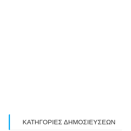
October 2019
(8)
September 2019
(1)
August 2019
(2)
July 2019
(4)
June 2019
(2)
May 2019
(4)
April 2019
(4)
March 2019
(4)
February 2019
(1)
ΚΑΤΗΓΟΡΙΕΣ ΔΗΜΟΣΙΕΥΣΕΩΝ