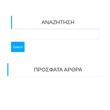
ΑΝΑΖΗΤΗΣΗ
Search
for:
ΠΡΟΣΦΑΤΑ ΑΡΘΡΑ
ΑΣΤ ΑΒΑΡΙΣ | ΑΠΟΛΟΓΙΣΜΟΣ
ΠΡΩΤΑΘΛΗΜΑΤΩΝ ΑΝΟΙΧΤΟΥ ΧΩΡΟΥ &
ΚΥΠΕΛΛΟΥ 2026
11/07/2026
ΠΑΝΕΛΛΑΔΙΚΟΣ ΑΓΩΝΑΣ ΤΟΞΟΒΟΛΙΑΣ ΣΤΗ
ΝΙΚΑΙΑ 6-7 ΙΟΥΝΙΟΥ 2026: ΤΟ ΕΤΗΣΙΟ