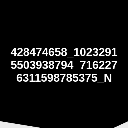
Skip
to
content
428474658_1023291
5503938794_716227
6311598785375_N