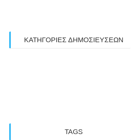
February 2019
(1)
ΚΑΤΗΓΟΡΙΕΣ ΔΗΜΟΣΙΕΥΣΕΩΝ
Uncategorized
(2)
ΑΝΑΚΟΙΝΩΣΕΙΣ "ΑΒΑΡΙΣ"
(104)
ΑΠΟΤΕΛΕΣΜΑΤΑ ΑΓΩΝΩΝ ΤΟΞΟΒΟΛΙΑΣ
(98)
ΕΙΔΗΣΕΙΣ ΤΟΞΟΒΟΛΙΑΣ
(80)
ΠΡΟΣΕΧΕΙΣ ΔΙΟΡΓΑΝΩΣΕΙΣ
(10)
TAGS