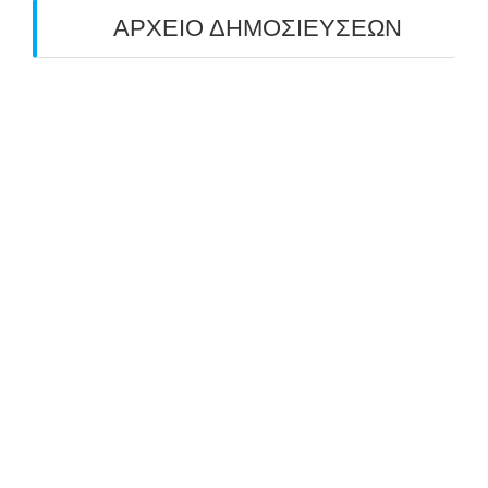
ΑΡΧΕΙΟ ΔΗΜΟΣΙΕΥΣΕΩΝ
July 2026
(1)
June 2026
(1)
May 2026
(1)
April 2026
(1)
March 2026
(1)
February 2026
(1)
November 2025
(1)
October 2025
(2)
September 2025
(1)
July 2025
(1)