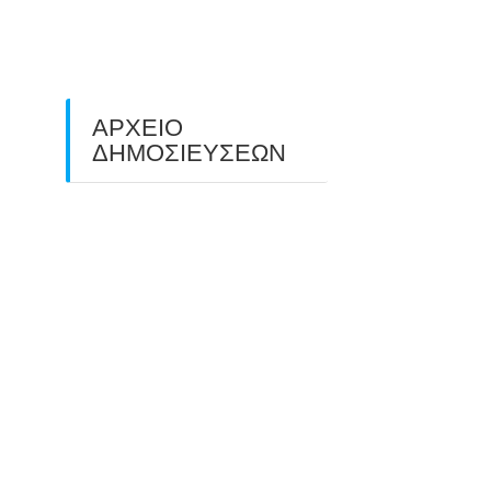
ΠΕΔΙΟΥ (FIELD ARCHERY)
ΠΛΗΣΙΑΖΕΙ…
22/09/2025
ΑΡΧΕΙΟ
ΔΗΜΟΣΙΕΥΣΕΩΝ
July 2026
(1)
June 2026
(1)
May 2026
(1)
April 2026
(1)
March 2026
(1)
February 2026
(1)
November 2025
(1)