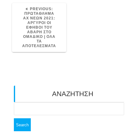
PREVIOUS
PREVIOUS:
POST:
ΠΡΩΤΑΘΛΗΜΑ
ΑΧ ΝΕΩΝ 2021:
ΑΡΓΥΡΟΙ ΟΙ
ΕΦΗΒΟΙ ΤΟΥ
ΑΒΑΡΗ ΣΤΟ
ΟΜΑΔΙΚΟ | ΟΛΑ
ΤΑ
ΑΠΟΤΕΛΕΣΜΑΤΑ
ΑΝΑΖΗΤΗΣΗ
Search
for: