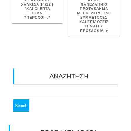
PREVIOUS:
NEXT:
o
e
e
n
b
n
A
e
i
r
POST:
POST:
ΧΑΛΚΙΔΑ 14/12 |
ΠΑΝΕΛΛΗΝΙΟ
“ΚΑΙ ΟΙ ΕΠΤΑ
ΠΡΩΤΑΘΛΗΜΑ
o
r
t
g
o
o
p
n
e
ΗΤΑΝ
Μ.Η.Κ. 2019 | 150
ΥΠΕΡΟΧΟΙ…”
ΣΥΜΜΕΤΟΧΕΣ
k
e
a
t
p
k
s
ΚΑΙ ΕΠΙΔΟΣΕΙΣ
ΓΕΜΑΤΕΣ
ΠΡΟΣΔΟΚΙΑ
r
r
e
t
d
ΑΝΑΖΗΤΗΣΗ
Search
for: