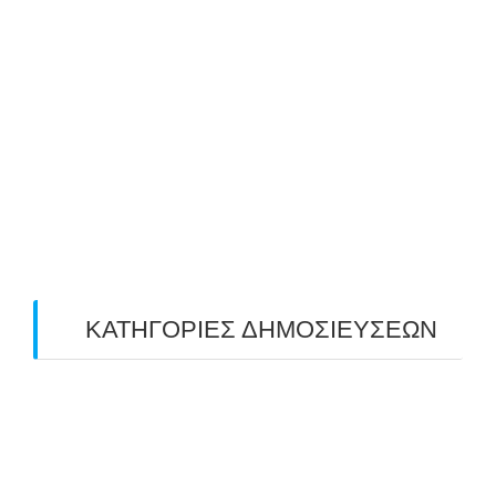
July 2019
(4)
June 2019
(2)
May 2019
(4)
April 2019
(4)
March 2019
(4)
February 2019
(1)
ΚΑΤΗΓΟΡΙΕΣ ΔΗΜΟΣΙΕΥΣΕΩΝ
Uncategorized
(2)
ΑΝΑΚΟΙΝΩΣΕΙΣ "ΑΒΑΡΙΣ"
(104)
ΑΠΟΤΕΛΕΣΜΑΤΑ ΑΓΩΝΩΝ ΤΟΞΟΒΟΛΙΑΣ
(98)