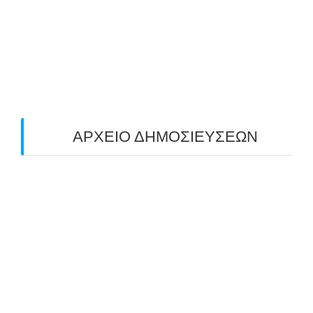
ΑΠΟΤΕΛΕΣΜΑΤΑ (19/10/2025)
24/10/2025
O ΤΡΙΤΟΣ ΠΑΝΕΛΛΑΔΙΚΟΣ ΑΓΩΝΑΣ
ΤΟΞΟΒΟΛΙΑΣ ΠΕΔΙΟΥ (FIELD ARCHERY)
ΠΛΗΣΙΑΖΕΙ…
22/09/2025
ΑΡΧΕΙΟ ΔΗΜΟΣΙΕΥΣΕΩΝ
July 2026
(1)
June 2026
(1)
May 2026
(1)
April 2026
(1)
March 2026
(1)
February 2026
(1)