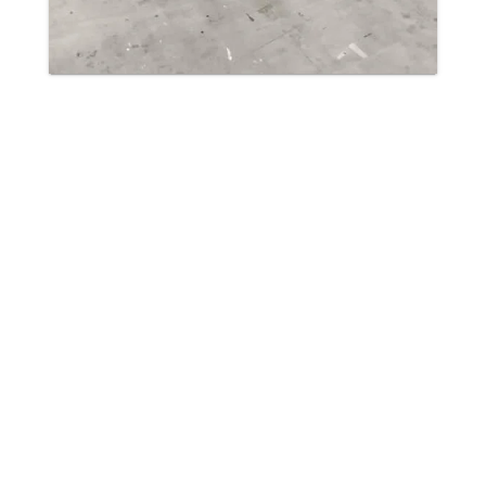
Φανταστική ήταν η εμφάνιση του
Ι.
Ζαντιώτη-Χατζουδα
στην κατηγορία
compound junior
. Προκρίθηκε 15ος
στη φάση των 16 με συνολικό
566
(282,284). Στη συνέχεια ηττήθηκε από
τον Ιταλό
Boggiatto
(
147-141
), ο
οποίος έφτασε μέχρι την 3η θέση.