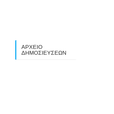
O ΤΡΙΤΟΣ ΠΑΝΕΛΛΑΔΙΚΟΣ
ΑΓΩΝΑΣ ΤΟΞΟΒΟΛΙΑΣ
ΠΕΔΙΟΥ (FIELD ARCHERY)
ΠΛΗΣΙΑΖΕΙ…
22/09/2025
ΑΡΧΕΙΟ
ΔΗΜΟΣΙΕΥΣΕΩΝ
July 2026
(1)
June 2026
(1)
May 2026
(1)
April 2026
(1)
March 2026
(1)