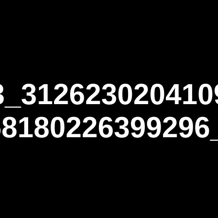
ΑΡΧΙΚΗ
Η ΤΟΞΟΒΟΛΙΑ
ΑΣΤ Α
3_312623020410
58180226399296