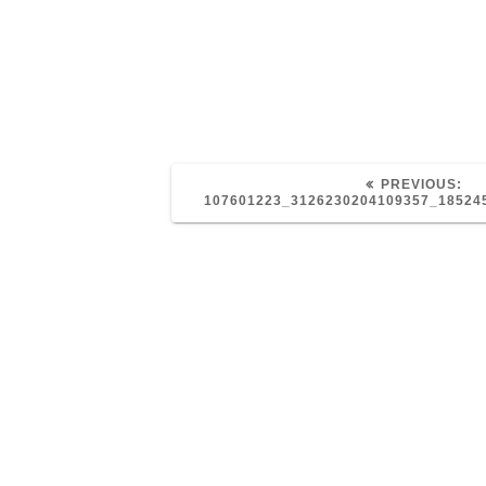
PR
PREVIOUS:
PO
107601223_3126230204109357_18524