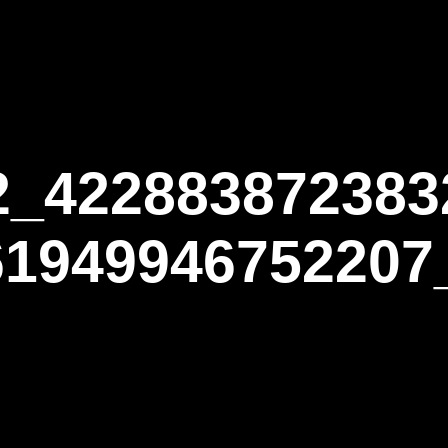
ΑΡΧΙΚΗ
Η ΤΟΞΟΒΟΛΙΑ
ΑΣΤ Α
2_422883872383
61949946752207