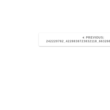
PR
PREVIOUS:
PO
242220782_4228838723832118_66326