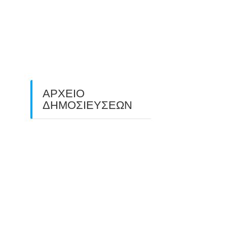
O ΤΡΙΤΟΣ ΠΑΝΕΛΛΑΔΙΚΟΣ
ΑΓΩΝΑΣ ΤΟΞΟΒΟΛΙΑΣ
ΠΕΔΙΟΥ (FIELD ARCHERY)
ΠΛΗΣΙΑΖΕΙ…
22/09/2025
ΑΡΧΕΙΟ
ΔΗΜΟΣΙΕΥΣΕΩΝ
July 2026
(1)
June 2026
(1)
May 2026
(1)
April 2026
(1)
March 2026
(1)