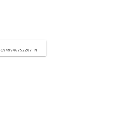
EVIOUS
ST:
61949946752207_N