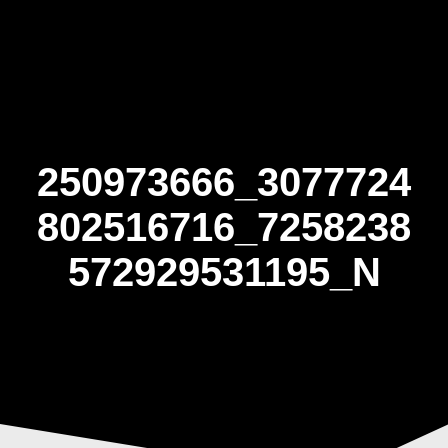
Skip
to
content
250973666_3077724
802516716_7258238
572929531195_N