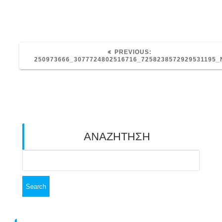
PREVIOUS
PREVIOUS:
POST:
250973666_3077724802516716_7258238572929531195_
ΑΝΑΖΗΤΗΣΗ
Search
for: