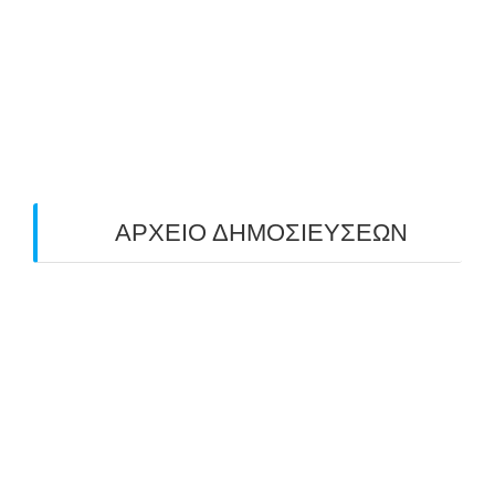
ΠΕΔΙΟΥ (FIELD) ΣΤΟΝ ΚΟΡΥΔΑΛΛΟ –
ΑΠΟΤΕΛΕΣΜΑΤΑ (19/10/2025)
24/10/2025
O ΤΡΙΤΟΣ ΠΑΝΕΛΛΑΔΙΚΟΣ ΑΓΩΝΑΣ
ΤΟΞΟΒΟΛΙΑΣ ΠΕΔΙΟΥ (FIELD ARCHERY)
ΠΛΗΣΙΑΖΕΙ…
22/09/2025
ΑΡΧΕΙΟ ΔΗΜΟΣΙΕΥΣΕΩΝ
July 2026
(1)
June 2026
(1)
May 2026
(1)
April 2026
(1)
March 2026
(1)