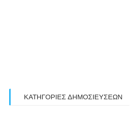
July 2019
(4)
June 2019
(2)
May 2019
(4)
April 2019
(4)
March 2019
(4)
February 2019
(1)
ΚΑΤΗΓΟΡΙΕΣ ΔΗΜΟΣΙΕΥΣΕΩΝ
Uncategorized
(2)
ΑΝΑΚΟΙΝΩΣΕΙΣ "ΑΒΑΡΙΣ"
(104)
ΑΠΟΤΕΛΕΣΜΑΤΑ ΑΓΩΝΩΝ ΤΟΞΟΒΟΛΙΑΣ
(98)