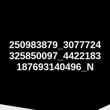
Skip
to
content
250983879_3077724
325850097_4422183
187693140496_N