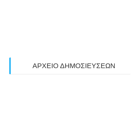
ΠΕΔΙΟΥ (FIELD) ΣΤΟΝ ΚΟΡΥΔΑΛΛΟ –
ΑΠΟΤΕΛΕΣΜΑΤΑ (19/10/2025)
24/10/2025
O ΤΡΙΤΟΣ ΠΑΝΕΛΛΑΔΙΚΟΣ ΑΓΩΝΑΣ
ΤΟΞΟΒΟΛΙΑΣ ΠΕΔΙΟΥ (FIELD ARCHERY)
ΠΛΗΣΙΑΖΕΙ…
22/09/2025
ΑΡΧΕΙΟ ΔΗΜΟΣΙΕΥΣΕΩΝ
July 2026
(1)
June 2026
(1)
May 2026
(1)
April 2026
(1)
March 2026
(1)