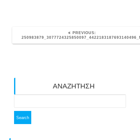
PREVIOUS
PREVIOUS:
POST:
250983879_3077724325850097_4422183187693140496_
ΑΝΑΖΗΤΗΣΗ
Search
for: