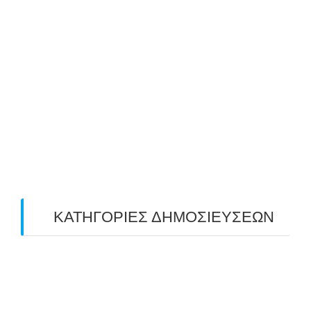
July 2019
(4)
June 2019
(2)
May 2019
(4)
April 2019
(4)
March 2019
(4)
February 2019
(1)
ΚΑΤΗΓΟΡΙΕΣ ΔΗΜΟΣΙΕΥΣΕΩΝ
Uncategorized
(2)
ΑΝΑΚΟΙΝΩΣΕΙΣ "ΑΒΑΡΙΣ"
(104)
ΑΠΟΤΕΛΕΣΜΑΤΑ ΑΓΩΝΩΝ ΤΟΞΟΒΟΛΙΑΣ
(98)