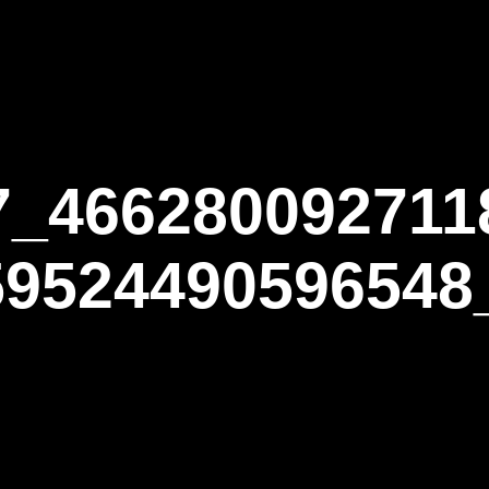
ΑΡΧΙΚΗ
Η ΤΟΞΟΒΟΛΙΑ
ΑΣΤ Α
7_466280092711
59524490596548