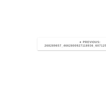
PR
PREVIOUS:
PO
268289657_4662800927118936_60712