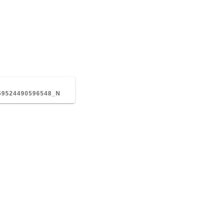
EVIOUS
ST:
59524490596548_N