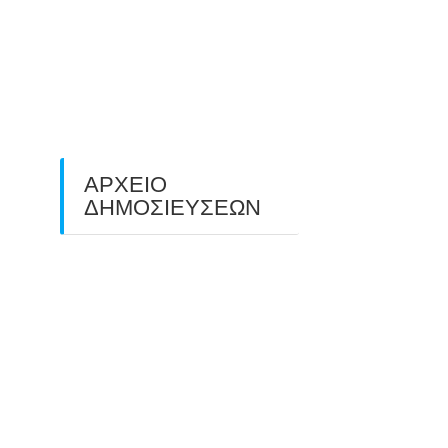
O ΤΡΙΤΟΣ ΠΑΝΕΛΛΑΔΙΚΟΣ
ΑΓΩΝΑΣ ΤΟΞΟΒΟΛΙΑΣ
ΠΕΔΙΟΥ (FIELD ARCHERY)
ΠΛΗΣΙΑΖΕΙ…
22/09/2025
ΑΡΧΕΙΟ
ΔΗΜΟΣΙΕΥΣΕΩΝ
July 2026
(1)
June 2026
(1)
May 2026
(1)
April 2026
(1)
March 2026
(1)