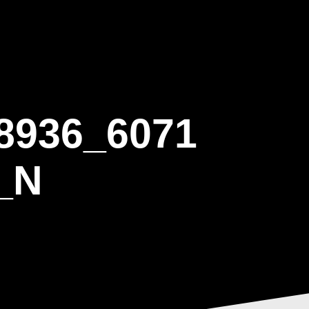
ΒΑΡΙΣ
GALLERY
ΕΝΗΜΕΡΩΣΗ
ΠΡΟΓΡΑΜΜΑ ΕΟΤ
8936_6071
_N