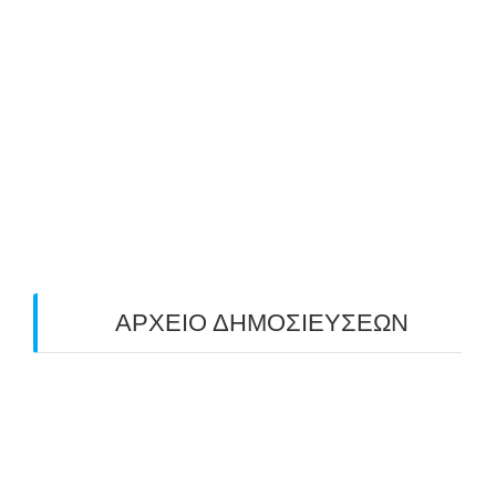
ΜΕ ΜΕΓΑΛΗ ΣΥΜΜΕΤΟΧΗ & ΑΠΟΛΥΤΗ
ΕΠΙΤΥΧΙΑ ΟΛΟΚΛΗΡΩΘΗΚΕ Ο 3-ΟΣ
ΠΑΝΕΛΛΑΔΙΚΟΣ ΑΓΩΝΑΣ ΤΟΞΟΒΟΛΙΑΣ
ΠΕΔΙΟΥ (FIELD) ΣΤΟΝ ΚΟΡΥΔΑΛΛΟ –
ΑΠΟΤΕΛΕΣΜΑΤΑ (19/10/2025)
24/10/2025
O ΤΡΙΤΟΣ ΠΑΝΕΛΛΑΔΙΚΟΣ ΑΓΩΝΑΣ
ΤΟΞΟΒΟΛΙΑΣ ΠΕΔΙΟΥ (FIELD ARCHERY)
ΠΛΗΣΙΑΖΕΙ…
22/09/2025
ΑΡΧΕΙΟ ΔΗΜΟΣΙΕΥΣΕΩΝ
July 2026
(1)
June 2026
(1)
May 2026
(1)