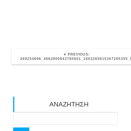
PREVIOUS
PREVIOUS:
POST:
269254696_4662800943785601_1603265615367205355_
ΑΝΑΖΗΤΗΣΗ
Search
for: