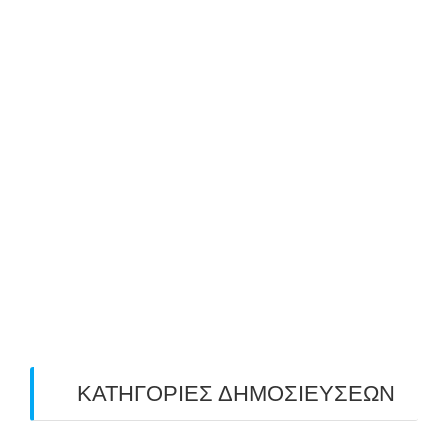
September 2019
(1)
August 2019
(2)
July 2019
(4)
June 2019
(2)
May 2019
(4)
April 2019
(4)
March 2019
(4)
February 2019
(1)
ΚΑΤΗΓΟΡΙΕΣ ΔΗΜΟΣΙΕΥΣΕΩΝ
Uncategorized
(2)