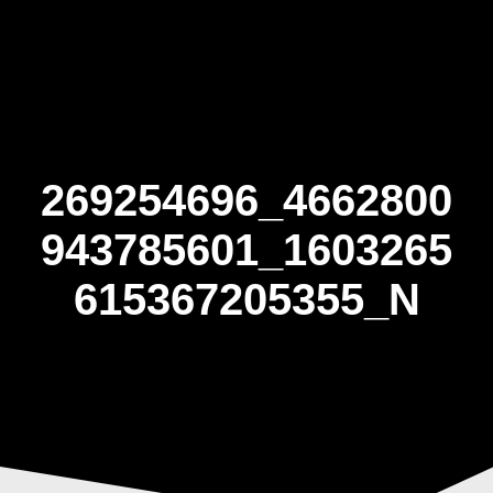
Skip
to
content
269254696_4662800
943785601_1603265
615367205355_N