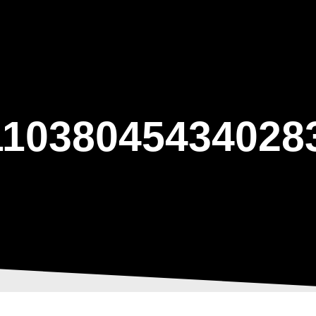
ΑΡΧΙΚΗ
Η ΤΟΞΟΒΟΛΙΑ
ΑΣΤ Α
11038045434028