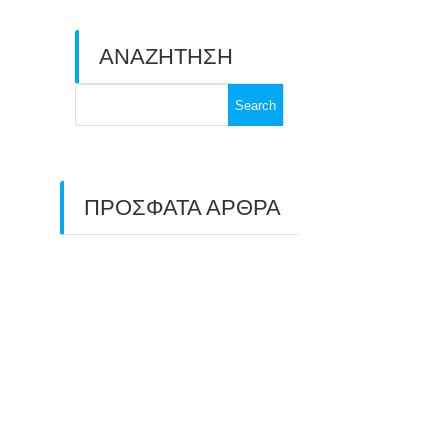
ΑΝΑΖΗΤΗΣΗ
Search
for:
ΠΡΟΣΦΑΤΑ ΑΡΘΡΑ
ΑΣΤ ΑΒΑΡΙΣ |
ΑΠΟΛΟΓΙΣΜΟΣ
ΠΡΩΤΑΘΛΗΜΑΤΩΝ
ΑΝΟΙΧΤΟΥ ΧΩΡΟΥ &
ΚΥΠΕΛΛΟΥ 2026
11/07/2026
ΠΑΝΕΛΛΑΔΙΚΟΣ ΑΓΩΝΑΣ
ΤΟΞΟΒΟΛΙΑΣ ΣΤΗ