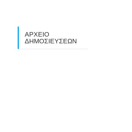
ΠΕΔΙΟΥ (FIELD ARCHERY)
ΠΛΗΣΙΑΖΕΙ…
22/09/2025
ΑΡΧΕΙΟ
ΔΗΜΟΣΙΕΥΣΕΩΝ
July 2026
(1)
June 2026
(1)
May 2026
(1)
April 2026
(1)
March 2026
(1)
February 2026
(1)
November 2025
(1)