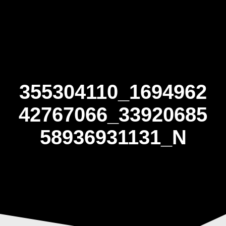
Skip
to
content
355304110_1694962
42767066_33920685
58936931131_N