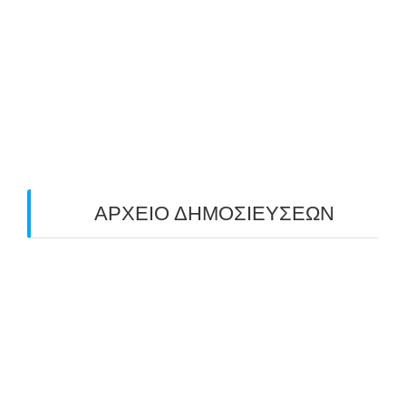
ΠΑΝΕΛΛΑΔΙΚΟΣ ΑΓΩΝΑΣ ΤΟΞΟΒΟΛΙΑΣ
ΠΕΔΙΟΥ (FIELD) ΣΤΟΝ ΚΟΡΥΔΑΛΛΟ –
ΑΠΟΤΕΛΕΣΜΑΤΑ (19/10/2025)
24/10/2025
O ΤΡΙΤΟΣ ΠΑΝΕΛΛΑΔΙΚΟΣ ΑΓΩΝΑΣ
ΤΟΞΟΒΟΛΙΑΣ ΠΕΔΙΟΥ (FIELD ARCHERY)
ΠΛΗΣΙΑΖΕΙ…
22/09/2025
ΑΡΧΕΙΟ ΔΗΜΟΣΙΕΥΣΕΩΝ
July 2026
(1)
June 2026
(1)
May 2026
(1)
April 2026
(1)
March 2026
(1)