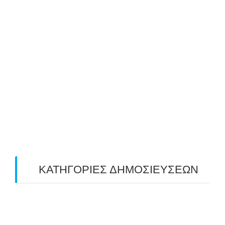
August 2019
(2)
July 2019
(4)
June 2019
(2)
May 2019
(4)
April 2019
(4)
March 2019
(4)
February 2019
(1)
ΚΑΤΗΓΟΡΙΕΣ ΔΗΜΟΣΙΕΥΣΕΩΝ
Uncategorized
(2)
ΑΝΑΚΟΙΝΩΣΕΙΣ "ΑΒΑΡΙΣ"
(104)