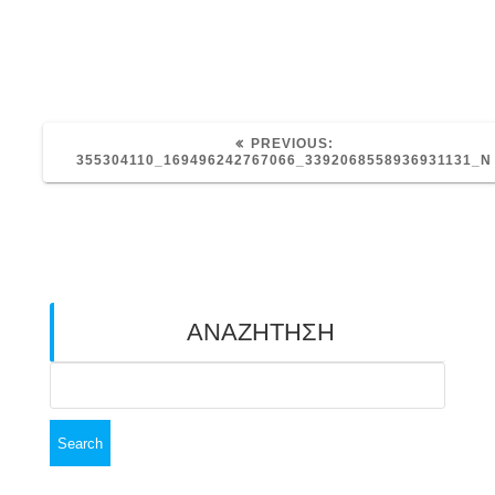
PREVIOUS
PREVIOUS:
POST:
355304110_169496242767066_3392068558936931131_N
ΑΝΑΖΗΤΗΣΗ
Search
for: