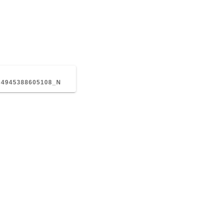
EVIOUS
T:
34945388605108_N