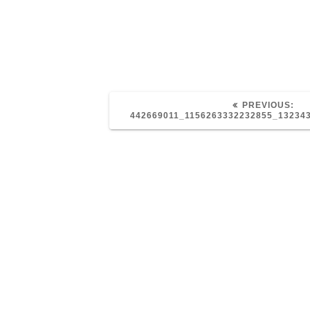
PR
PREVIOUS:
POS
442669011_1156263332232855_13234