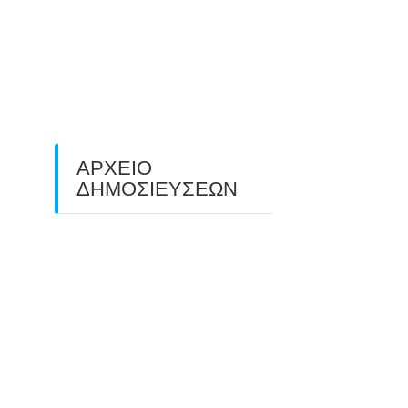
O ΤΡΙΤΟΣ ΠΑΝΕΛΛΑΔΙΚΟΣ
ΑΓΩΝΑΣ ΤΟΞΟΒΟΛΙΑΣ
ΠΕΔΙΟΥ (FIELD ARCHERY)
ΠΛΗΣΙΑΖΕΙ…
22/09/2025
ΑΡΧΕΙΟ
ΔΗΜΟΣΙΕΥΣΕΩΝ
July 2026
(1)
June 2026
(1)
May 2026
(1)
April 2026
(1)
March 2026
(1)