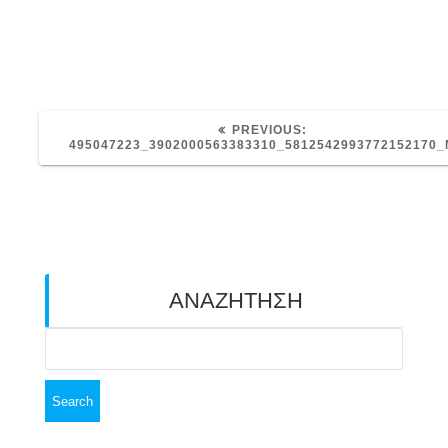
PREVIOUS
PREVIOUS:
POST:
495047223_3902000563383310_5812542993772152170_
ΑΝΑΖΗΤΗΣΗ
Search
for: