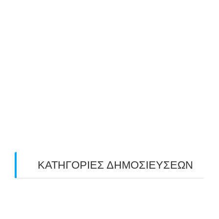
August 2019
(2)
July 2019
(4)
June 2019
(2)
May 2019
(4)
April 2019
(4)
March 2019
(4)
February 2019
(1)
ΚΑΤΗΓΟΡΙΕΣ ΔΗΜΟΣΙΕΥΣΕΩΝ
Uncategorized
(2)
ΑΝΑΚΟΙΝΩΣΕΙΣ "ΑΒΑΡΙΣ"
(104)