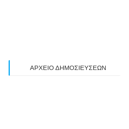
ΠΑΝΕΛΛΑΔΙΚΟΣ ΑΓΩΝΑΣ ΤΟΞΟΒΟΛΙΑΣ
ΠΕΔΙΟΥ (FIELD) ΣΤΟΝ ΚΟΡΥΔΑΛΛΟ –
ΑΠΟΤΕΛΕΣΜΑΤΑ (19/10/2025)
24/10/2025
O ΤΡΙΤΟΣ ΠΑΝΕΛΛΑΔΙΚΟΣ ΑΓΩΝΑΣ
ΤΟΞΟΒΟΛΙΑΣ ΠΕΔΙΟΥ (FIELD ARCHERY)
ΠΛΗΣΙΑΖΕΙ…
22/09/2025
ΑΡΧΕΙΟ ΔΗΜΟΣΙΕΥΣΕΩΝ
July 2026
(1)
June 2026
(1)
May 2026
(1)
April 2026
(1)
March 2026
(1)