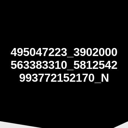
Skip
to
content
495047223_3902000
563383310_5812542
993772152170_N