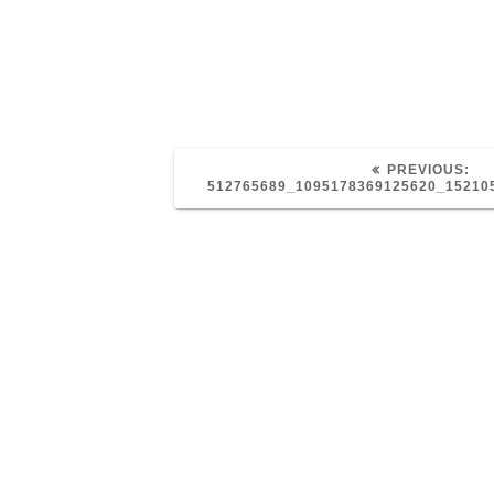
PR
PREVIOUS:
PO
512765689_1095178369125620_15210