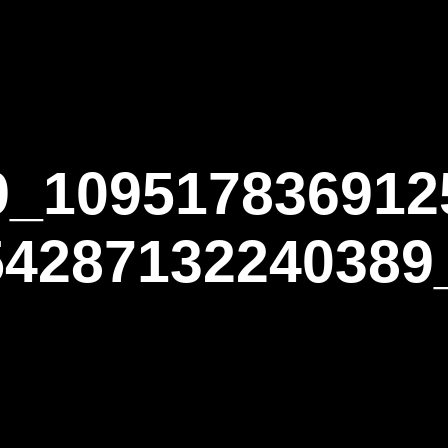
ΑΡΧΙΚΗ
Η ΤΟΞΟΒΟΛΙΑ
ΑΣΤ Α
9_109517836912
54287132240389