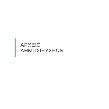
O ΤΡΙΤΟΣ ΠΑΝΕΛΛΑΔΙΚΟΣ
ΑΓΩΝΑΣ ΤΟΞΟΒΟΛΙΑΣ
ΠΕΔΙΟΥ (FIELD ARCHERY)
ΠΛΗΣΙΑΖΕΙ…
22/09/2025
ΑΡΧΕΙΟ
ΔΗΜΟΣΙΕΥΣΕΩΝ
July 2026
(1)
June 2026
(1)
May 2026
(1)
April 2026
(1)
March 2026
(1)