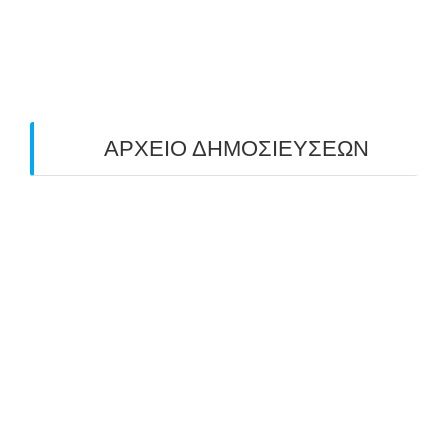
O ΤΡΙΤΟΣ ΠΑΝΕΛΛΑΔΙΚΟΣ ΑΓΩΝΑΣ
ΤΟΞΟΒΟΛΙΑΣ ΠΕΔΙΟΥ (FIELD ARCHERY)
ΠΛΗΣΙΑΖΕΙ…
22/09/2025
ΑΡΧΕΙΟ ΔΗΜΟΣΙΕΥΣΕΩΝ
July 2026
(1)
June 2026
(1)
May 2026
(1)
April 2026
(1)
March 2026
(1)
February 2026
(1)
November 2025
(1)