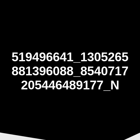
Skip
to
content
519496641_1305265
881396088_8540717
205446489177_N