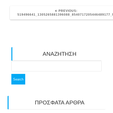
PREVIOUS
PREVIOUS:
POST:
519496641_1305265881396088_8540717205446489177_
ΑΝΑΖΗΤΗΣΗ
Search
for:
ΠΡΟΣΦΑΤΑ ΑΡΘΡΑ