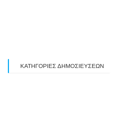
June 2019
(2)
May 2019
(4)
April 2019
(4)
March 2019
(4)
February 2019
(1)
ΚΑΤΗΓΟΡΙΕΣ ΔΗΜΟΣΙΕΥΣΕΩΝ
Uncategorized
(2)
ΑΝΑΚΟΙΝΩΣΕΙΣ "ΑΒΑΡΙΣ"
(104)
ΑΠΟΤΕΛΕΣΜΑΤΑ ΑΓΩΝΩΝ ΤΟΞΟΒΟΛΙΑΣ
(98)
ΕΙΔΗΣΕΙΣ ΤΟΞΟΒΟΛΙΑΣ
(80)