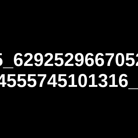
ΑΡΧΙΚΗ
Η ΤΟΞΟΒΟΛΙΑ
ΑΣΤ Α
5_629252966705
4555745101316