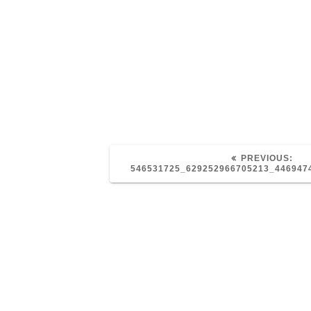
PRE
PREVIOUS:
POS
546531725_629252966705213_446947