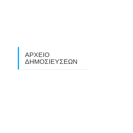
O ΤΡΙΤΟΣ ΠΑΝΕΛΛΑΔΙΚΟΣ
ΑΓΩΝΑΣ ΤΟΞΟΒΟΛΙΑΣ
ΠΕΔΙΟΥ (FIELD ARCHERY)
ΠΛΗΣΙΑΖΕΙ…
22/09/2025
ΑΡΧΕΙΟ
ΔΗΜΟΣΙΕΥΣΕΩΝ
July 2026
(1)
June 2026
(1)
May 2026
(1)
April 2026
(1)
March 2026
(1)