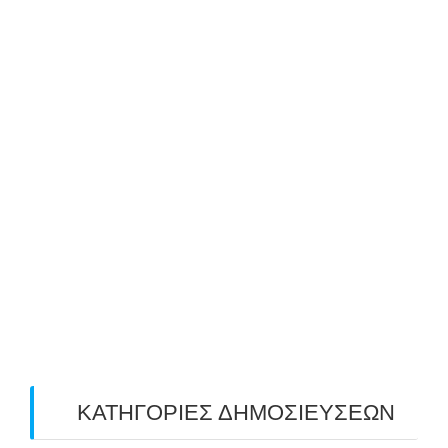
October 2019
(8)
September 2019
(1)
August 2019
(2)
July 2019
(4)
June 2019
(2)
May 2019
(4)
April 2019
(4)
March 2019
(4)
February 2019
(1)
ΚΑΤΗΓΟΡΙΕΣ ΔΗΜΟΣΙΕΥΣΕΩΝ