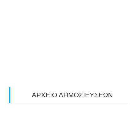
ΜΕ ΜΕΓΑΛΗ ΣΥΜΜΕΤΟΧΗ & ΑΠΟΛΥΤΗ
ΕΠΙΤΥΧΙΑ ΟΛΟΚΛΗΡΩΘΗΚΕ Ο 3-ΟΣ
ΠΑΝΕΛΛΑΔΙΚΟΣ ΑΓΩΝΑΣ ΤΟΞΟΒΟΛΙΑΣ
ΠΕΔΙΟΥ (FIELD) ΣΤΟΝ ΚΟΡΥΔΑΛΛΟ –
ΑΠΟΤΕΛΕΣΜΑΤΑ (19/10/2025)
24/10/2025
O ΤΡΙΤΟΣ ΠΑΝΕΛΛΑΔΙΚΟΣ ΑΓΩΝΑΣ
ΤΟΞΟΒΟΛΙΑΣ ΠΕΔΙΟΥ (FIELD ARCHERY)
ΠΛΗΣΙΑΖΕΙ…
22/09/2025
ΑΡΧΕΙΟ ΔΗΜΟΣΙΕΥΣΕΩΝ
July 2026
(1)
June 2026
(1)
May 2026
(1)