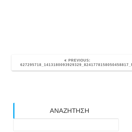
PREVIOUS
PREVIOUS:
POST:
627295718_1413180093929329_8241778158050458817_
ΑΝΑΖΗΤΗΣΗ
Search
for: