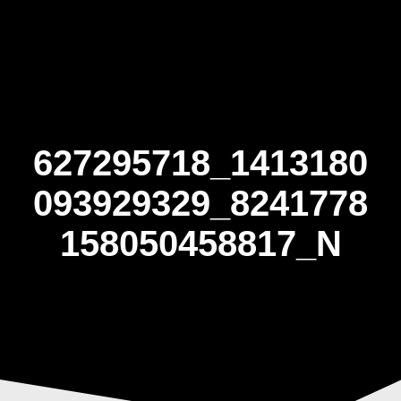
Skip
to
content
627295718_1413180
093929329_8241778
158050458817_N