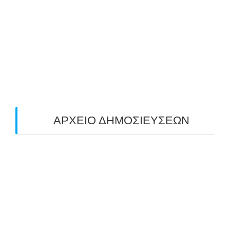
ΠΑΝΕΛΛΑΔΙΚΟΣ ΑΓΩΝΑΣ ΤΟΞΟΒΟΛΙΑΣ
ΠΕΔΙΟΥ (FIELD) ΣΤΟΝ ΚΟΡΥΔΑΛΛΟ –
ΑΠΟΤΕΛΕΣΜΑΤΑ (19/10/2025)
24/10/2025
O ΤΡΙΤΟΣ ΠΑΝΕΛΛΑΔΙΚΟΣ ΑΓΩΝΑΣ
ΤΟΞΟΒΟΛΙΑΣ ΠΕΔΙΟΥ (FIELD ARCHERY)
ΠΛΗΣΙΑΖΕΙ…
22/09/2025
ΑΡΧΕΙΟ ΔΗΜΟΣΙΕΥΣΕΩΝ
July 2026
(1)
June 2026
(1)
May 2026
(1)
April 2026
(1)
March 2026
(1)