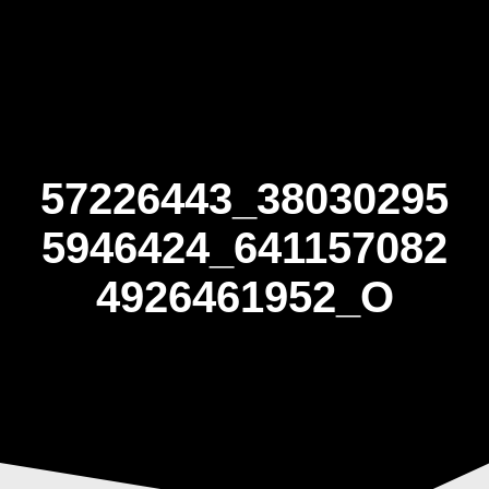
Skip
to
content
57226443_38030295
5946424_641157082
4926461952_O