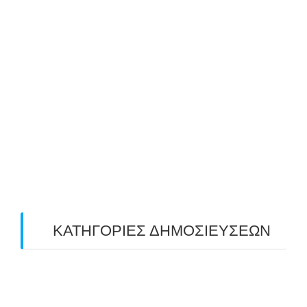
August 2019
(2)
July 2019
(4)
June 2019
(2)
May 2019
(4)
April 2019
(4)
March 2019
(4)
February 2019
(1)
ΚΑΤΗΓΟΡΙΕΣ ΔΗΜΟΣΙΕΥΣΕΩΝ
Uncategorized
(2)
ΑΝΑΚΟΙΝΩΣΕΙΣ "ΑΒΑΡΙΣ"
(104)