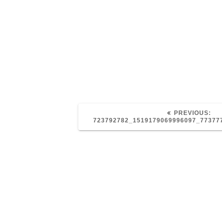
PR
PREVIOUS:
PO
723792782_1519179069996097_77377