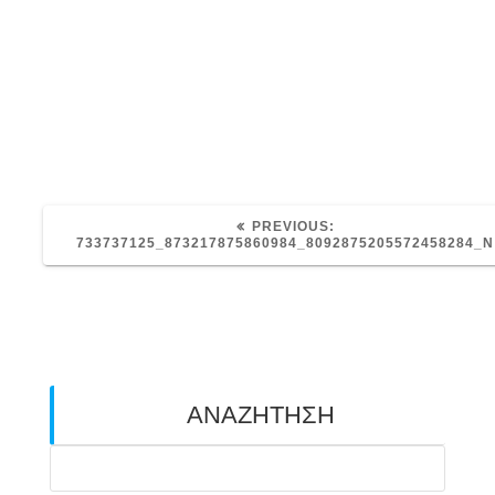
PREVIOUS
PREVIOUS:
POST:
733737125_873217875860984_8092875205572458284_N
ΑΝΑΖΗΤΗΣΗ
Search
for: