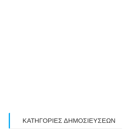
October 2019
(8)
September 2019
(1)
August 2019
(2)
July 2019
(4)
June 2019
(2)
May 2019
(4)
April 2019
(4)
March 2019
(4)
February 2019
(1)
ΚΑΤΗΓΟΡΙΕΣ ΔΗΜΟΣΙΕΥΣΕΩΝ