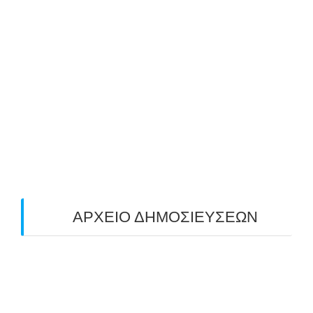
ΜΕ ΜΕΓΑΛΗ ΣΥΜΜΕΤΟΧΗ & ΑΠΟΛΥΤΗ
ΕΠΙΤΥΧΙΑ ΟΛΟΚΛΗΡΩΘΗΚΕ Ο 3-ΟΣ
ΠΑΝΕΛΛΑΔΙΚΟΣ ΑΓΩΝΑΣ ΤΟΞΟΒΟΛΙΑΣ
ΠΕΔΙΟΥ (FIELD) ΣΤΟΝ ΚΟΡΥΔΑΛΛΟ –
ΑΠΟΤΕΛΕΣΜΑΤΑ (19/10/2025)
24/10/2025
O ΤΡΙΤΟΣ ΠΑΝΕΛΛΑΔΙΚΟΣ ΑΓΩΝΑΣ
ΤΟΞΟΒΟΛΙΑΣ ΠΕΔΙΟΥ (FIELD ARCHERY)
ΠΛΗΣΙΑΖΕΙ…
22/09/2025
ΑΡΧΕΙΟ ΔΗΜΟΣΙΕΥΣΕΩΝ
July 2026
(1)
June 2026
(1)
May 2026
(1)