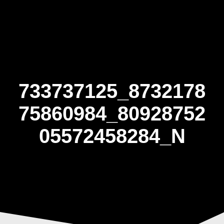
Skip
to
content
733737125_8732178
75860984_80928752
05572458284_N