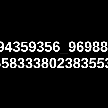
ΑΡΧΙΚΗ
Η ΤΟΞΟΒΟΛΙΑ
ΑΣΤ Α
4359356_96988
65833380238355