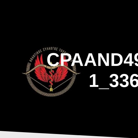
Skip
to
content
CPAAND49
1_33