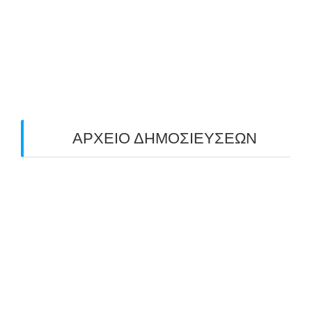
ΑΠΟΤΕΛΕΣΜΑΤΑ (19/10/2025)
24/10/2025
O ΤΡΙΤΟΣ ΠΑΝΕΛΛΑΔΙΚΟΣ ΑΓΩΝΑΣ
ΤΟΞΟΒΟΛΙΑΣ ΠΕΔΙΟΥ (FIELD ARCHERY)
ΠΛΗΣΙΑΖΕΙ…
22/09/2025
ΑΡΧΕΙΟ ΔΗΜΟΣΙΕΥΣΕΩΝ
July 2026
(1)
June 2026
(1)
May 2026
(1)
April 2026
(1)
March 2026
(1)
February 2026
(1)