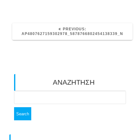
PREVIOUS
PREVIOUS:
POST:
AP4807627159302978_5878766802454138339_N
ΑΝΑΖΗΤΗΣΗ
Search
for: