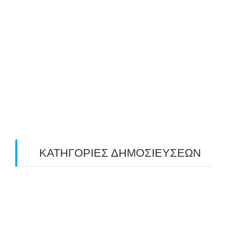
July 2019
(4)
June 2019
(2)
May 2019
(4)
April 2019
(4)
March 2019
(4)
February 2019
(1)
ΚΑΤΗΓΟΡΙΕΣ ΔΗΜΟΣΙΕΥΣΕΩΝ
Uncategorized
(2)
ΑΝΑΚΟΙΝΩΣΕΙΣ "ΑΒΑΡΙΣ"
(104)
ΑΠΟΤΕΛΕΣΜΑΤΑ ΑΓΩΝΩΝ ΤΟΞΟΒΟΛΙΑΣ
(98)