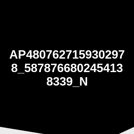
Skip
to
content
AP480762715930297
8_587876680245413
8339_N