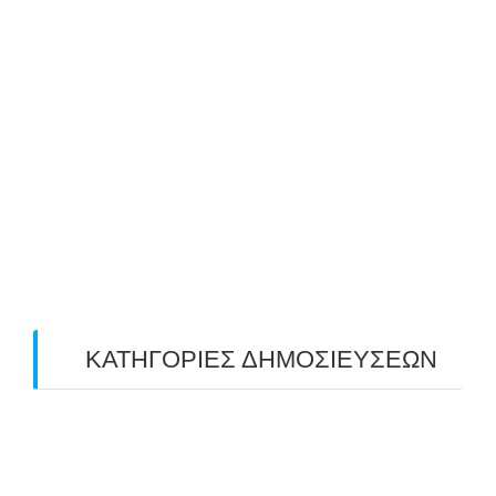
July 2019
(4)
June 2019
(2)
May 2019
(4)
April 2019
(4)
March 2019
(4)
February 2019
(1)
ΚΑΤΗΓΟΡΙΕΣ ΔΗΜΟΣΙΕΥΣΕΩΝ
Uncategorized
(2)
ΑΝΑΚΟΙΝΩΣΕΙΣ "ΑΒΑΡΙΣ"
(104)