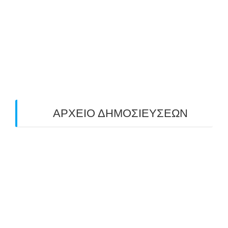
ΠΕΔΙΟΥ (FIELD) ΣΤΟΝ ΚΟΡΥΔΑΛΛΟ –
ΑΠΟΤΕΛΕΣΜΑΤΑ (19/10/2025)
24/10/2025
O ΤΡΙΤΟΣ ΠΑΝΕΛΛΑΔΙΚΟΣ ΑΓΩΝΑΣ
ΤΟΞΟΒΟΛΙΑΣ ΠΕΔΙΟΥ (FIELD ARCHERY)
ΠΛΗΣΙΑΖΕΙ…
22/09/2025
ΑΡΧΕΙΟ ΔΗΜΟΣΙΕΥΣΕΩΝ
July 2026
(1)
June 2026
(1)
May 2026
(1)
April 2026
(1)
March 2026
(1)