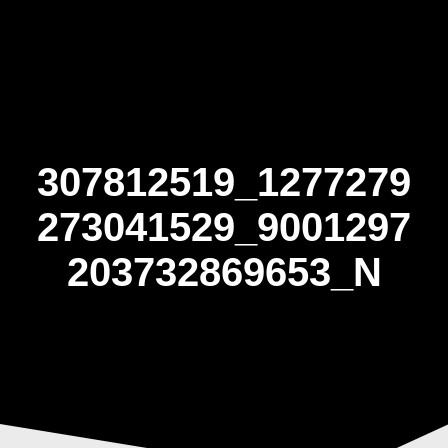
Skip
to
content
307812519_1277279
273041529_9001297
203732869653_N