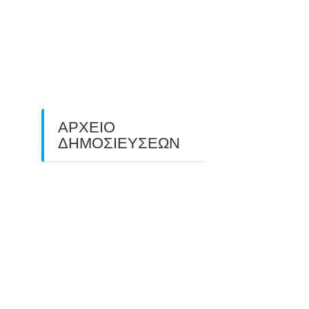
O ΤΡΙΤΟΣ ΠΑΝΕΛΛΑΔΙΚΟΣ
ΑΓΩΝΑΣ ΤΟΞΟΒΟΛΙΑΣ
ΠΕΔΙΟΥ (FIELD ARCHERY)
ΠΛΗΣΙΑΖΕΙ…
22/09/2025
ΑΡΧΕΙΟ
ΔΗΜΟΣΙΕΥΣΕΩΝ
July 2026
(1)
June 2026
(1)
May 2026
(1)
April 2026
(1)
March 2026
(1)