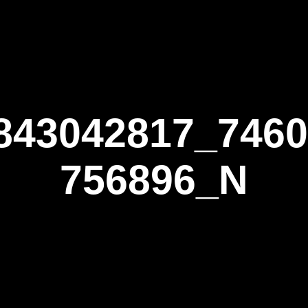
ΑΡΧΙΚΗ
Η ΤΟΞΟΒΟΛΙΑ
ΑΣΤ Α
843042817_746
756896_N