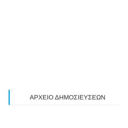
ΑΒΑΡΙΣ | ΝΟΕΜΒΡΙΟΣ-ΔΕΚΕΜΒΡΙΟΣ 2025
25/10/2025
ΜΕ ΜΕΓΑΛΗ ΣΥΜΜΕΤΟΧΗ & ΑΠΟΛΥΤΗ
ΕΠΙΤΥΧΙΑ ΟΛΟΚΛΗΡΩΘΗΚΕ Ο 3-ΟΣ
ΠΑΝΕΛΛΑΔΙΚΟΣ ΑΓΩΝΑΣ ΤΟΞΟΒΟΛΙΑΣ
ΠΕΔΙΟΥ (FIELD) ΣΤΟΝ ΚΟΡΥΔΑΛΛΟ –
ΑΠΟΤΕΛΕΣΜΑΤΑ (19/10/2025)
24/10/2025
O ΤΡΙΤΟΣ ΠΑΝΕΛΛΑΔΙΚΟΣ ΑΓΩΝΑΣ
ΤΟΞΟΒΟΛΙΑΣ ΠΕΔΙΟΥ (FIELD ARCHERY)
ΠΛΗΣΙΑΖΕΙ…
22/09/2025
ΑΡΧΕΙΟ ΔΗΜΟΣΙΕΥΣΕΩΝ
July 2026
(1)
June 2026
(1)