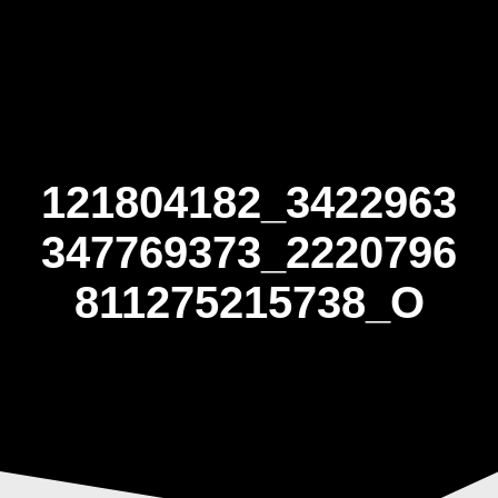
Skip
to
content
121804182_3422963
347769373_2220796
811275215738_O