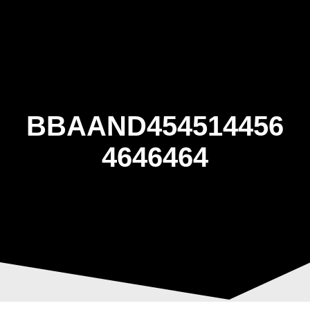
Skip
to
content
BBAAND454514456
4646464