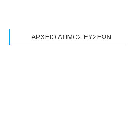
ΤΟΞΟΒΟΛΙΑΣ ΠΕΔΙΟΥ (FIELD ARCHERY)
ΠΛΗΣΙΑΖΕΙ…
22/09/2025
ΑΡΧΕΙΟ ΔΗΜΟΣΙΕΥΣΕΩΝ
July 2026
(1)
June 2026
(1)
May 2026
(1)
April 2026
(1)
March 2026
(1)
February 2026
(1)
November 2025
(1)
October 2025
(2)