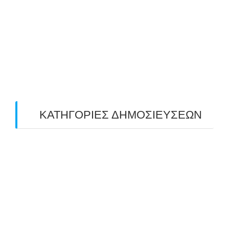
May 2019
(4)
April 2019
(4)
March 2019
(4)
February 2019
(1)
ΚΑΤΗΓΟΡΙΕΣ ΔΗΜΟΣΙΕΥΣΕΩΝ
Uncategorized
(2)
ΑΝΑΚΟΙΝΩΣΕΙΣ "ΑΒΑΡΙΣ"
(104)
ΑΠΟΤΕΛΕΣΜΑΤΑ ΑΓΩΝΩΝ ΤΟΞΟΒΟΛΙΑΣ
(98)
ΕΙΔΗΣΕΙΣ ΤΟΞΟΒΟΛΙΑΣ
(80)
ΠΡΟΣΕΧΕΙΣ ΔΙΟΡΓΑΝΩΣΕΙΣ
(10)