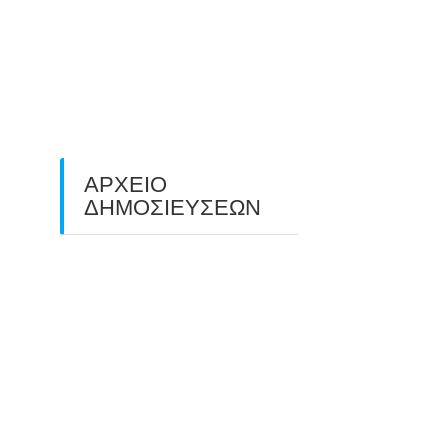
O ΤΡΙΤΟΣ ΠΑΝΕΛΛΑΔΙΚΟΣ
ΑΓΩΝΑΣ ΤΟΞΟΒΟΛΙΑΣ
ΠΕΔΙΟΥ (FIELD ARCHERY)
Α
ΠΛΗΣΙΑΖΕΙ…
22/09/2025
ΑΡΧΕΙΟ
ΔΗΜΟΣΙΕΥΣΕΩΝ
July 2026
(1)
5-
June 2026
(1)
υ
May 2026
(1)
April 2026
(1)
υ
March 2026
(1)