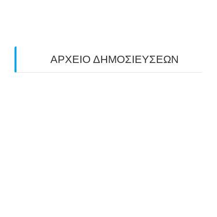
ΤΟΞΟΒΟΛΙΑΣ ΠΕΔΙΟΥ (FIELD ARCHERY)
ΠΛΗΣΙΑΖΕΙ…
22/09/2025
ΑΡΧΕΙΟ ΔΗΜΟΣΙΕΥΣΕΩΝ
July 2026
(1)
June 2026
(1)
May 2026
(1)
April 2026
(1)
March 2026
(1)
February 2026
(1)
November 2025
(1)
October 2025
(2)