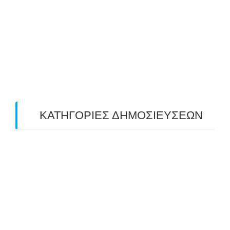
May 2019
(4)
April 2019
(4)
March 2019
(4)
February 2019
(1)
ΚΑΤΗΓΟΡΙΕΣ ΔΗΜΟΣΙΕΥΣΕΩΝ
Uncategorized
(2)
ΑΝΑΚΟΙΝΩΣΕΙΣ "ΑΒΑΡΙΣ"
(104)
ΑΠΟΤΕΛΕΣΜΑΤΑ ΑΓΩΝΩΝ ΤΟΞΟΒΟΛΙΑΣ
(98)
ΕΙΔΗΣΕΙΣ ΤΟΞΟΒΟΛΙΑΣ
(80)
ΠΡΟΣΕΧΕΙΣ ΔΙΟΡΓΑΝΩΣΕΙΣ
(10)