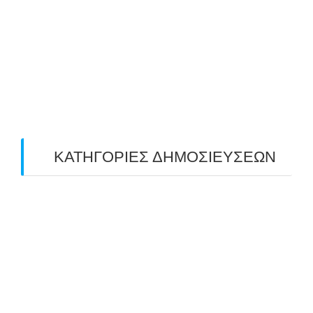
May 2019
(4)
April 2019
(4)
March 2019
(4)
February 2019
(1)
ΚΑΤΗΓΟΡΙΕΣ ΔΗΜΟΣΙΕΥΣΕΩΝ
Uncategorized
(2)
ΑΝΑΚΟΙΝΩΣΕΙΣ "ΑΒΑΡΙΣ"
(104)
ΑΠΟΤΕΛΕΣΜΑΤΑ ΑΓΩΝΩΝ ΤΟΞΟΒΟΛΙΑΣ
(98)
ΕΙΔΗΣΕΙΣ ΤΟΞΟΒΟΛΙΑΣ
(80)
ΠΡΟΣΕΧΕΙΣ ΔΙΟΡΓΑΝΩΣΕΙΣ
(10)