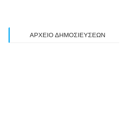
ΤΟΞΟΒΟΛΙΑΣ ΠΕΔΙΟΥ (FIELD ARCHERY)
ΠΛΗΣΙΑΖΕΙ…
22/09/2025
ΑΡΧΕΙΟ ΔΗΜΟΣΙΕΥΣΕΩΝ
July 2026
(1)
June 2026
(1)
May 2026
(1)
April 2026
(1)
March 2026
(1)
February 2026
(1)
November 2025
(1)
October 2025
(2)