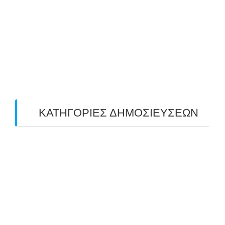
May 2019
(4)
April 2019
(4)
March 2019
(4)
February 2019
(1)
ΚΑΤΗΓΟΡΙΕΣ ΔΗΜΟΣΙΕΥΣΕΩΝ
Uncategorized
(2)
ΑΝΑΚΟΙΝΩΣΕΙΣ "ΑΒΑΡΙΣ"
(104)
ΑΠΟΤΕΛΕΣΜΑΤΑ ΑΓΩΝΩΝ ΤΟΞΟΒΟΛΙΑΣ
(98)
ΕΙΔΗΣΕΙΣ ΤΟΞΟΒΟΛΙΑΣ
(80)
ΠΡΟΣΕΧΕΙΣ ΔΙΟΡΓΑΝΩΣΕΙΣ
(10)