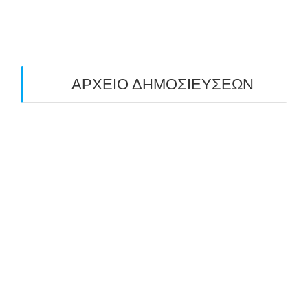
ΤΟΞΟΒΟΛΙΑΣ ΠΕΔΙΟΥ (FIELD ARCHERY)
ΠΛΗΣΙΑΖΕΙ…
22/09/2025
ΑΡΧΕΙΟ ΔΗΜΟΣΙΕΥΣΕΩΝ
July 2026
(1)
June 2026
(1)
May 2026
(1)
April 2026
(1)
March 2026
(1)
February 2026
(1)
November 2025
(1)
October 2025
(2)