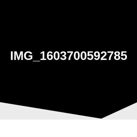
Skip
to
content
IMG_1603700592785