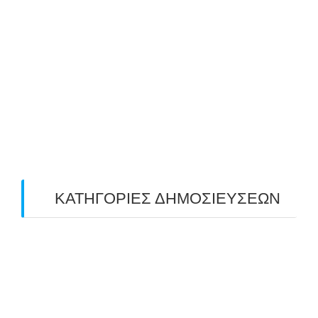
June 2019
(2)
May 2019
(4)
April 2019
(4)
March 2019
(4)
February 2019
(1)
ΚΑΤΗΓΟΡΙΕΣ ΔΗΜΟΣΙΕΥΣΕΩΝ
Uncategorized
(2)
ΑΝΑΚΟΙΝΩΣΕΙΣ "ΑΒΑΡΙΣ"
(104)
ΑΠΟΤΕΛΕΣΜΑΤΑ ΑΓΩΝΩΝ ΤΟΞΟΒΟΛΙΑΣ
(98)
ΕΙΔΗΣΕΙΣ ΤΟΞΟΒΟΛΙΑΣ
(80)