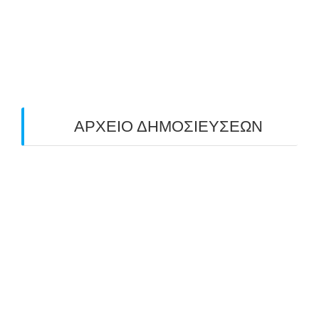
O ΤΡΙΤΟΣ ΠΑΝΕΛΛΑΔΙΚΟΣ ΑΓΩΝΑΣ
ΤΟΞΟΒΟΛΙΑΣ ΠΕΔΙΟΥ (FIELD ARCHERY)
ΠΛΗΣΙΑΖΕΙ…
22/09/2025
ΑΡΧΕΙΟ ΔΗΜΟΣΙΕΥΣΕΩΝ
July 2026
(1)
June 2026
(1)
May 2026
(1)
April 2026
(1)
March 2026
(1)
February 2026
(1)