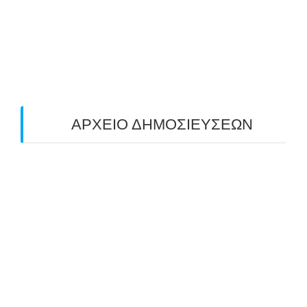
ΑΠΟΤΕΛΕΣΜΑΤΑ (19/10/2025)
24/10/2025
O ΤΡΙΤΟΣ ΠΑΝΕΛΛΑΔΙΚΟΣ ΑΓΩΝΑΣ
ΤΟΞΟΒΟΛΙΑΣ ΠΕΔΙΟΥ (FIELD ARCHERY)
ΠΛΗΣΙΑΖΕΙ…
22/09/2025
ΑΡΧΕΙΟ ΔΗΜΟΣΙΕΥΣΕΩΝ
July 2026
(1)
June 2026
(1)
May 2026
(1)
April 2026
(1)
March 2026
(1)
February 2026
(1)