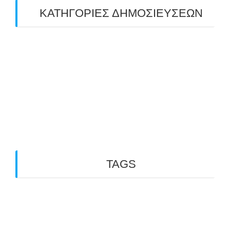
ΚΑΤΗΓΟΡΙΕΣ ΔΗΜΟΣΙΕΥΣΕΩΝ
Uncategorized
(2)
ΑΝΑΚΟΙΝΩΣΕΙΣ "ΑΒΑΡΙΣ"
(104)
ΑΠΟΤΕΛΕΣΜΑΤΑ ΑΓΩΝΩΝ ΤΟΞΟΒΟΛΙΑΣ
(98)
ΕΙΔΗΣΕΙΣ ΤΟΞΟΒΟΛΙΑΣ
(80)
ΠΡΟΣΕΧΕΙΣ ΔΙΟΡΓΑΝΩΣΕΙΣ
(10)
TAGS
3D ARCHERY
ARKTOS
GO PHYSIO LABORATORY
OUTDOOR
INDOOR ARCHERY
ΑΒΑΡΙΣ
ARCHERY
TFG
PARA ARCHERY