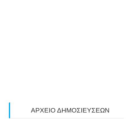
ΑΝΗΛΙΚΩΝ & ΕΝΗΛΙΚΩΝ ΑΠΟ ΤΟΝ ΑΣΤ
ΑΒΑΡΙΣ | ΝΟΕΜΒΡΙΟΣ-ΔΕΚΕΜΒΡΙΟΣ 2025
25/10/2025
ΜΕ ΜΕΓΑΛΗ ΣΥΜΜΕΤΟΧΗ & ΑΠΟΛΥΤΗ
ΕΠΙΤΥΧΙΑ ΟΛΟΚΛΗΡΩΘΗΚΕ Ο 3-ΟΣ
ΠΑΝΕΛΛΑΔΙΚΟΣ ΑΓΩΝΑΣ ΤΟΞΟΒΟΛΙΑΣ
ΠΕΔΙΟΥ (FIELD) ΣΤΟΝ ΚΟΡΥΔΑΛΛΟ –
ΑΠΟΤΕΛΕΣΜΑΤΑ (19/10/2025)
24/10/2025
O ΤΡΙΤΟΣ ΠΑΝΕΛΛΑΔΙΚΟΣ ΑΓΩΝΑΣ
ΤΟΞΟΒΟΛΙΑΣ ΠΕΔΙΟΥ (FIELD ARCHERY)
ΠΛΗΣΙΑΖΕΙ…
22/09/2025
ΑΡΧΕΙΟ ΔΗΜΟΣΙΕΥΣΕΩΝ
July 2026
(1)