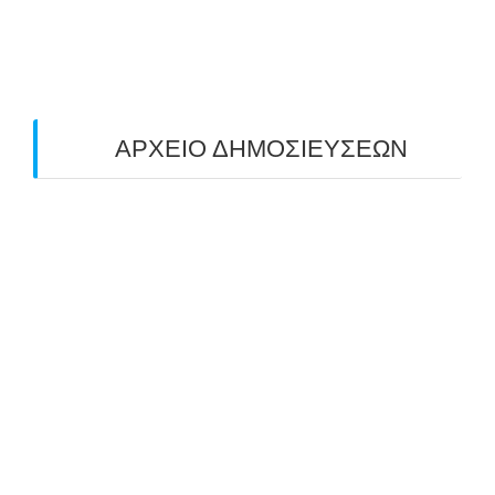
ΤΟΞΟΒΟΛΙΑΣ ΠΕΔΙΟΥ (FIELD ARCHERY)
ΠΛΗΣΙΑΖΕΙ…
22/09/2025
ΑΡΧΕΙΟ ΔΗΜΟΣΙΕΥΣΕΩΝ
July 2026
(1)
June 2026
(1)
May 2026
(1)
April 2026
(1)
March 2026
(1)
February 2026
(1)
November 2025
(1)