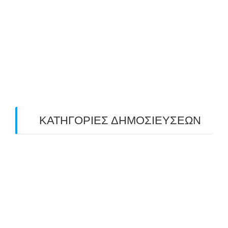
May 2019
(4)
April 2019
(4)
March 2019
(4)
February 2019
(1)
ΚΑΤΗΓΟΡΙΕΣ ΔΗΜΟΣΙΕΥΣΕΩΝ
Uncategorized
(2)
ΑΝΑΚΟΙΝΩΣΕΙΣ "ΑΒΑΡΙΣ"
(104)
ΑΠΟΤΕΛΕΣΜΑΤΑ ΑΓΩΝΩΝ ΤΟΞΟΒΟΛΙΑΣ
(98)
ΕΙΔΗΣΕΙΣ ΤΟΞΟΒΟΛΙΑΣ
(80)
ΠΡΟΣΕΧΕΙΣ ΔΙΟΡΓΑΝΩΣΕΙΣ
(10)