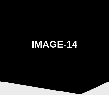
Skip
to
content
IMAGE-14