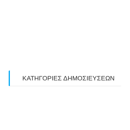
June 2019
(2)
May 2019
(4)
April 2019
(4)
March 2019
(4)
February 2019
(1)
ΚΑΤΗΓΟΡΙΕΣ ΔΗΜΟΣΙΕΥΣΕΩΝ
Uncategorized
(2)
ΑΝΑΚΟΙΝΩΣΕΙΣ "ΑΒΑΡΙΣ"
(104)
ΑΠΟΤΕΛΕΣΜΑΤΑ ΑΓΩΝΩΝ ΤΟΞΟΒΟΛΙΑΣ
(98)
ΕΙΔΗΣΕΙΣ ΤΟΞΟΒΟΛΙΑΣ
(80)