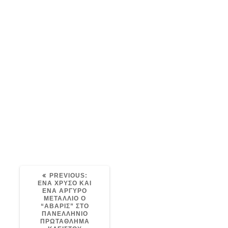
image-14
Post
avaris
12/07/2021
0
navigation
PREVIOUS
PREVIOUS:
POST:
ΕΝΑ ΧΡΥΣΟ ΚΑΙ
ΕΝΑ ΑΡΓΥΡΟ
ΜΕΤΑΛΛΙΟ Ο
“ΑΒΑΡΙΣ” ΣΤΟ
ΠΑΝΕΛΛΗΝΙΟ
ΠΡΩΤΑΘΛΗΜΑ