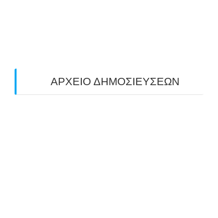
O ΤΡΙΤΟΣ ΠΑΝΕΛΛΑΔΙΚΟΣ ΑΓΩΝΑΣ
ΤΟΞΟΒΟΛΙΑΣ ΠΕΔΙΟΥ (FIELD ARCHERY)
ΠΛΗΣΙΑΖΕΙ…
22/09/2025
ΑΡΧΕΙΟ ΔΗΜΟΣΙΕΥΣΕΩΝ
July 2026
(1)
June 2026
(1)
May 2026
(1)
April 2026
(1)
March 2026
(1)
February 2026
(1)