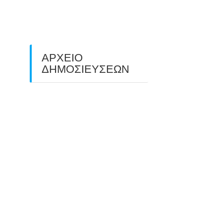
ΠΕΔΙΟΥ (FIELD ARCHERY)
ΠΛΗΣΙΑΖΕΙ…
22/09/2025
ΑΡΧΕΙΟ
ΔΗΜΟΣΙΕΥΣΕΩΝ
July 2026
(1)
June 2026
(1)
May 2026
(1)
April 2026
(1)
March 2026
(1)
February 2026
(1)
November 2025
(1)