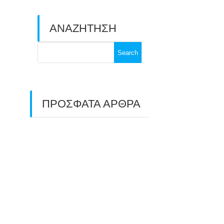
ΑΝΑΖΗΤΗΣΗ
Search
for:
ΠΡΟΣΦΑΤΑ ΑΡΘΡΑ
ΑΣΤ ΑΒΑΡΙΣ |
ΑΠΟΛΟΓΙΣΜΟΣ
ΠΡΩΤΑΘΛΗΜΑΤΩΝ
ΑΝΟΙΧΤΟΥ ΧΩΡΟΥ &
ΚΥΠΕΛΛΟΥ 2026
11/07/2026
ΠΑΝΕΛΛΑΔΙΚΟΣ ΑΓΩΝΑΣ
ΤΟΞΟΒΟΛΙΑΣ ΣΤΗ