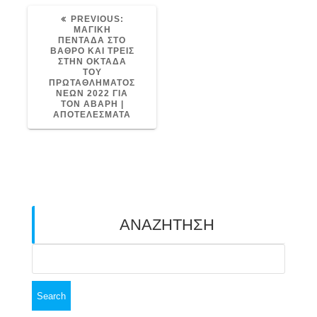
PREVIOUS
PREVIOUS:
POST:
ΜΑΓΙΚΗ
ΠΕΝΤΑΔΑ ΣΤΟ
ΒΑΘΡΟ ΚΑΙ ΤΡΕΙΣ
ΣΤΗΝ ΟΚΤΑΔΑ
ΤΟΥ
ΠΡΩΤΑΘΛΗΜΑΤΟΣ
ΝΕΩΝ 2022 ΓΙΑ
ΤΟΝ ΑΒΑΡΗ |
ΑΠΟΤΕΛΕΣΜΑΤΑ
ΑΝΑΖΗΤΗΣΗ
Search
for: