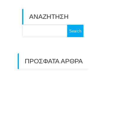
ΑΝΑΖΗΤΗΣΗ
Search
for:
ΠΡΟΣΦΑΤΑ ΑΡΘΡΑ
ΑΣΤ ΑΒΑΡΙΣ |
ΑΠΟΛΟΓΙΣΜΟΣ
ΠΡΩΤΑΘΛΗΜΑΤΩΝ
ΑΝΟΙΧΤΟΥ ΧΩΡΟΥ &
ΚΥΠΕΛΛΟΥ 2026
11/07/2026
ΠΑΝΕΛΛΑΔΙΚΟΣ ΑΓΩΝΑΣ
ΤΟΞΟΒΟΛΙΑΣ ΣΤΗ