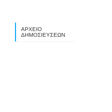
ΠΕΔΙΟΥ (FIELD ARCHERY)
ΠΛΗΣΙΑΖΕΙ…
22/09/2025
ΑΡΧΕΙΟ
ΔΗΜΟΣΙΕΥΣΕΩΝ
July 2026
(1)
June 2026
(1)
May 2026
(1)
April 2026
(1)
March 2026
(1)
February 2026
(1)
November 2025
(1)