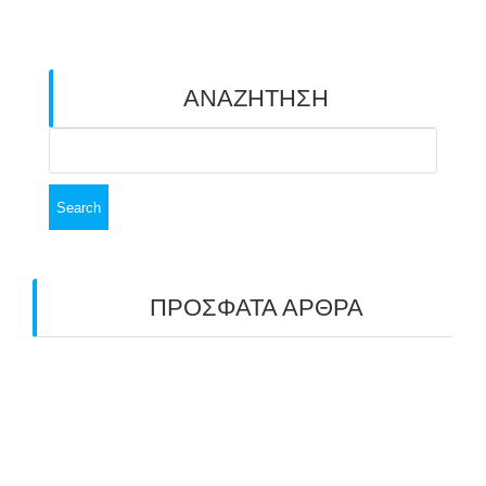
ΑΝΑΖΗΤΗΣΗ
Search
for:
ΠΡΟΣΦΑΤΑ ΑΡΘΡΑ
ΑΣΤ ΑΒΑΡΙΣ | ΑΠΟΛΟΓΙΣΜΟΣ
ΠΡΩΤΑΘΛΗΜΑΤΩΝ ΑΝΟΙΧΤΟΥ ΧΩΡΟΥ &
ΚΥΠΕΛΛΟΥ 2026
11/07/2026
ΠΑΝΕΛΛΑΔΙΚΟΣ ΑΓΩΝΑΣ ΤΟΞΟΒΟΛΙΑΣ ΣΤΗ
ΝΙΚΑΙΑ 6-7 ΙΟΥΝΙΟΥ 2026: ΤΟ ΕΤΗΣΙΟ