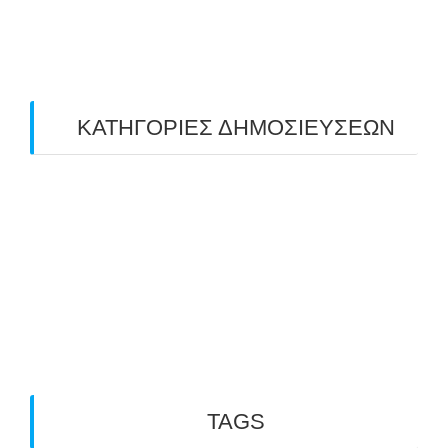
February 2019
(1)
ΚΑΤΗΓΟΡΙΕΣ ΔΗΜΟΣΙΕΥΣΕΩΝ
Uncategorized
(2)
ΑΝΑΚΟΙΝΩΣΕΙΣ "ΑΒΑΡΙΣ"
(104)
ΑΠΟΤΕΛΕΣΜΑΤΑ ΑΓΩΝΩΝ ΤΟΞΟΒΟΛΙΑΣ
(98)
ΕΙΔΗΣΕΙΣ ΤΟΞΟΒΟΛΙΑΣ
(80)
ΠΡΟΣΕΧΕΙΣ ΔΙΟΡΓΑΝΩΣΕΙΣ
(10)
TAGS