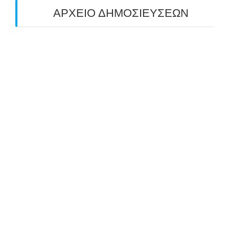
ΑΡΧΕΙΟ ΔΗΜΟΣΙΕΥΣΕΩΝ
July 2026
(1)
June 2026
(1)
May 2026
(1)
April 2026
(1)
March 2026
(1)
February 2026
(1)
November 2025
(1)
October 2025
(2)
September 2025
(1)
July 2025
(1)