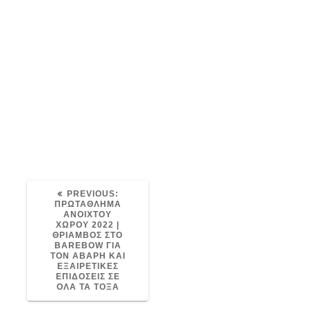
image-16
Post
avaris
05/09/2022
0
navigation
PREVIOUS
PREVIOUS:
POST:
ΠΡΩΤΑΘΛΗΜΑ
ΑΝΟΙΧΤΟΥ
ΧΩΡΟΥ 2022 |
ΘΡΙΑΜΒΟΣ ΣΤΟ
BAREBOW ΓΙΑ
ΤΟΝ ΑΒΑΡΗ ΚΑΙ
ΕΞΑΙΡΕΤΙΚΕΣ
ΕΠΙΔΟΣΕΙΣ ΣΕ
ΟΛΑ ΤΑ ΤΟΞΑ