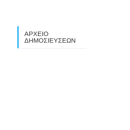
ΠΕΔΙΟΥ (FIELD ARCHERY)
ΠΛΗΣΙΑΖΕΙ…
22/09/2025
ΑΡΧΕΙΟ
ΔΗΜΟΣΙΕΥΣΕΩΝ
July 2026
(1)
June 2026
(1)
May 2026
(1)
April 2026
(1)
March 2026
(1)
February 2026
(1)
November 2025
(1)