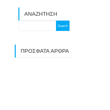
ΑΝΑΖΗΤΗΣΗ
Search
for:
ΠΡΟΣΦΑΤΑ ΑΡΘΡΑ
ΑΣΤ ΑΒΑΡΙΣ |
ΑΠΟΛΟΓΙΣΜΟΣ
ΠΡΩΤΑΘΛΗΜΑΤΩΝ
ΑΝΟΙΧΤΟΥ ΧΩΡΟΥ &
ΚΥΠΕΛΛΟΥ 2026
11/07/2026
ΠΑΝΕΛΛΑΔΙΚΟΣ ΑΓΩΝΑΣ
ΤΟΞΟΒΟΛΙΑΣ ΣΤΗ